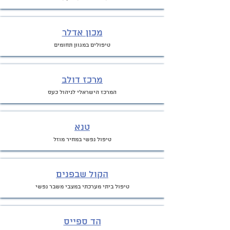
מכון אד
לר
טיפולים במגוון תחומים
מרכז
דולב
המרכז ה
ישראלי לניהול כעס
ט
נא
טיפול נפשי במחיר
מוזל
הק
ול שבפנים
טיפו
ל ביתי מע
רכתי במצבי משבר נפשי
הד ספייס