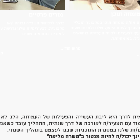
ומחה תוכן
מורים פרטיים
 את/ה מומחה תוכן במקצועך תוכל/י
בדרך לרכישת השכלה גבוהה ו/או
צטרף לצוות הייעוץ שלנו ולתרום שעות
מקצועית, לצעירים/ות שלנו נדרשת ע
עוץ לצעירים ולצוות העמותה בנושאים
לימודית בתחומים שונים.
"ל, במומחיותך.
קראו עוד ...
קר
.
ית לדרך היא ליבת העשייה והפעילות של העמותה, הלב לא 
מוד עם הצעיר/ה לאורכה של דרך שנתית, התהליך עובד כשאנח
/ות שלנו במסגרת התוכניות שבנו לעצמם בתהליך השנתי.
ינך יכול/ה להיות מנטור ב״משרה מליאה״