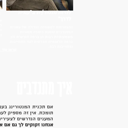
להיות מנטור/ית ב״עמית
מ
לדרך״
אם
לה
ההצטרפות למשפחה הגדולה של עשרות
יי
המתנדבים טומנת בחובה תמורות
הנ
משמעותיות רבות הן ברמה האישית והן
ברמה הלאומית חברתית לצד התחייבות
ומחוייבות רבה.
קראו עוד ..
איך מתנדבים
אם תכנית המנטורינג בעמ
תומכת. אין זה מספיק לע
המענים הנדרשים לצעירים
אנחנו זקוקים לך גם אם א